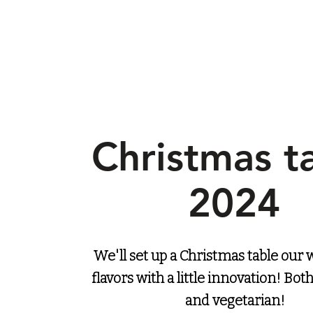
Christmas t
2024
We'll set up a Christmas table our w
flavors with a little innovation! Bot
and
vegetarian!