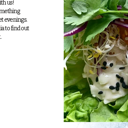
th us!
mething
et evenings.
ia to find out
.