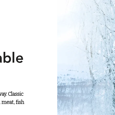
able
ay. Classic
h meat, fish