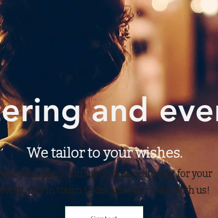
ering and eve
We tailor to your wishes.
Hold your party with us or order catering for your
event. Get in touch to discuss your ideas with us!