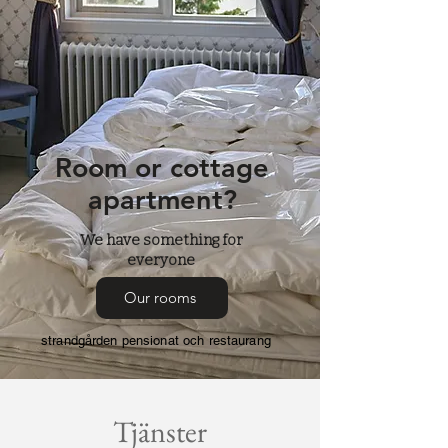
Room or cottage
apartment?
We have something for
everyone
Our rooms
strandgården pensionat och restaurang
Tjänster