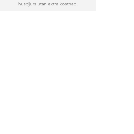
husdjurs utan extra kostnad.
Snöskor
Vi hyr ut snöskor till våra gäster.
Avresestäd
För den som har hyrt stuga och
föredrar så går det att överlåta